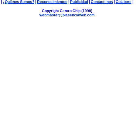
|
¿Quiénes Somos?
|
Reconocimientos
|
Publicidad
|
Contáctenos
|
Colabore
|
Copyright Centro Chip (1998)
webmaster@plasenciaweb.com