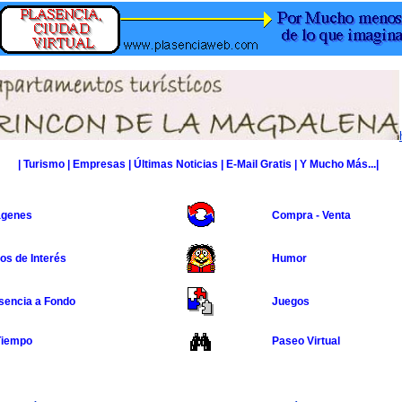
|
Turismo
|
Empresas
|
Últimas Noticias
|
E-Mail Gratis
| Y Mucho Más...|
ágenes
Compra - Venta
os de Interés
Humor
sencia a Fondo
Juegos
Tiempo
Paseo Virtual